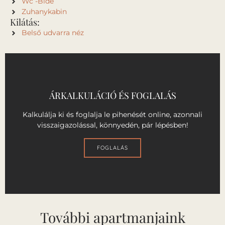
Wc -Bidé
Zuhanykabin
Kilátás:
Belső udvarra néz
ÁRKALKULÁCIÓ ÉS FOGLALÁS
Kalkulálja ki és foglalja le pihenését online, azonnali
visszaigazolással, könnyedén, pár lépésben!
FOGLALÁS
További apartmanjaink