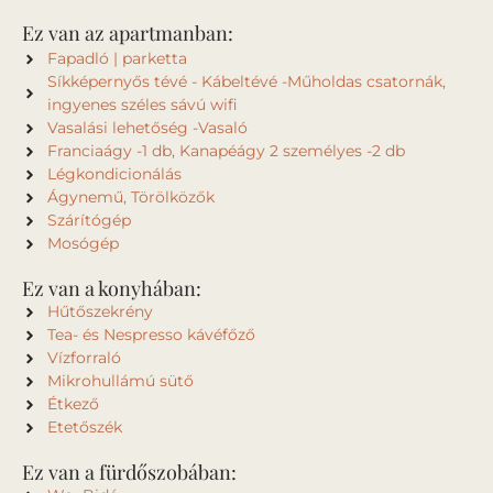
Ez van az apartmanban:
Fapadló | parketta
Síkképernyős tévé - Kábeltévé -Műholdas csatornák,
ingyenes széles sávú wifi
Vasalási lehetőség -Vasaló
Franciaágy -1 db, Kanapéágy 2 személyes -2 db
Légkondicionálás
Ágynemű, Törölközők
Szárítógép
Mosógép
Ez van a konyhában:
Hűtőszekrény
Tea- és Nespresso kávéfőző
Vízforraló
Mikrohullámú sütő
Étkező
Etetőszék
Ez van a fürdőszobában: