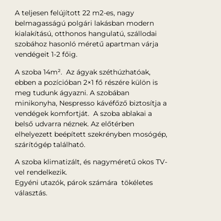
A teljesen felújított 22 m2-es, nagy
belmagasságú polgári lakásban modern
kialakítású, otthonos hangulatú, szállodai
szobához hasonló méretű apartman várja
vendégeit 1-2 főig.
A szoba 14m². Az ágyak széthúzhatóak,
ebben a pozícióban 2×1 fő részére külön is
meg tudunk ágyazni. A szobában
minikonyha, Nespresso kávéfőző biztosítja a
vendégek komfortját. A szoba ablakai a
belső udvarra néznek. Az előtérben
elhelyezett beépített szekrényben mosógép,
szárítógép található.
A szoba klimatizált, és nagyméretű okos TV-
vel rendelkezik.
Egyéni utazók, párok számára tökéletes
választás.